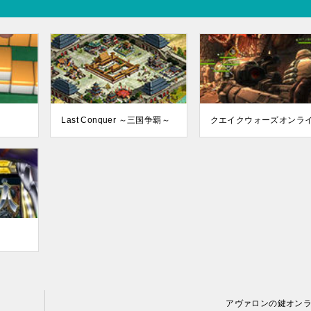
Last Conquer ～三国争覇～
クエイクウォーズオンラ
アヴァロンの鍵オン