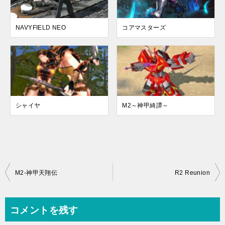
NAVYFIELD NEO
コアマスターズ
シャイヤ
M2～神甲綺譚～
投
M2-神甲天翔伝
R2 Reunion
稿
ナ
コメントを残す
ビ