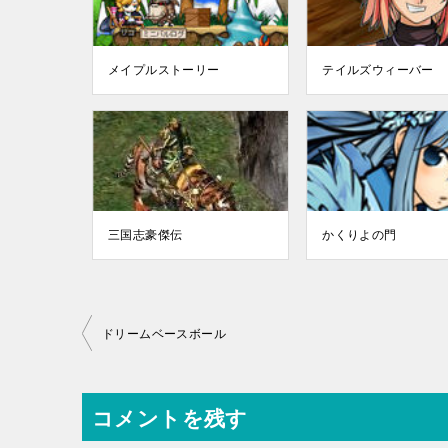
メイプルストーリー
テイルズウィーバー
三国志豪傑伝
かくりよの門
投
ドリームベースボール
稿
ナ
コメントを残す
ビ