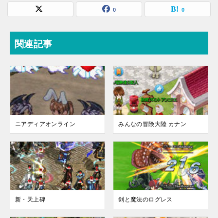
0
0
関連記事
ニアディアオンライン
みんなの冒険大陸 カナン
新・天上碑
剣と魔法のログレス