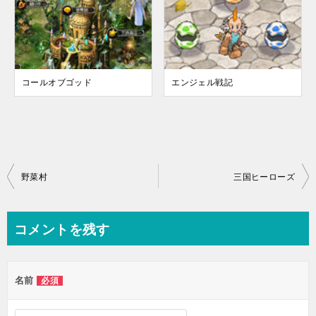
コールオブゴッド
エンジェル戦記
投
野菜村
三国ヒーローズ
稿
ナ
コメントを残す
ビ
ゲ
名前
必須
ー
シ