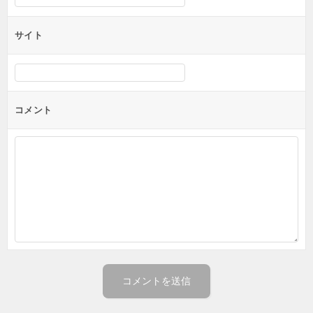
サイト
コメント