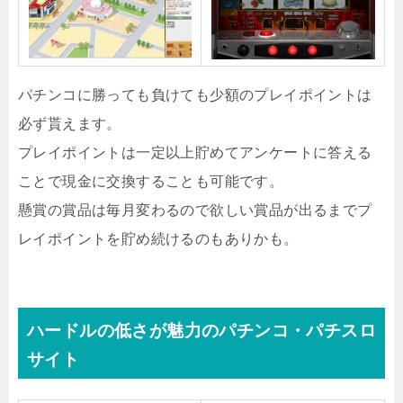
パチンコに勝っても負けても少額のプレイポイントは
必ず貰えます。
プレイポイントは一定以上貯めてアンケートに答える
ことで現金に交換することも可能です。
懸賞の賞品は毎月変わるので欲しい賞品が出るまでプ
レイポイントを貯め続けるのもありかも。
ハードルの低さが魅力のパチンコ・パチスロ
サイト