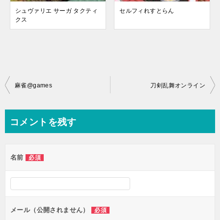
シュヴァリエ サーガ タクティ
セルフィれすとらん
クス
投
麻雀@games
刀剣乱舞オンライン
稿
ナ
コメントを残す
ビ
ゲ
名前
必須
ー
シ
ョ
ン
メール（公開されません）
必須